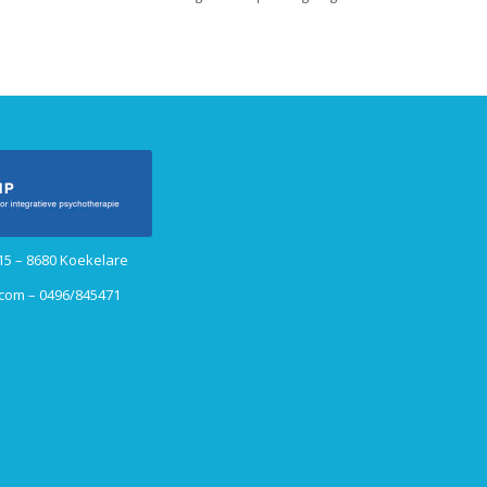
15 – 8680 Koekelare
.com
– 0496/845471