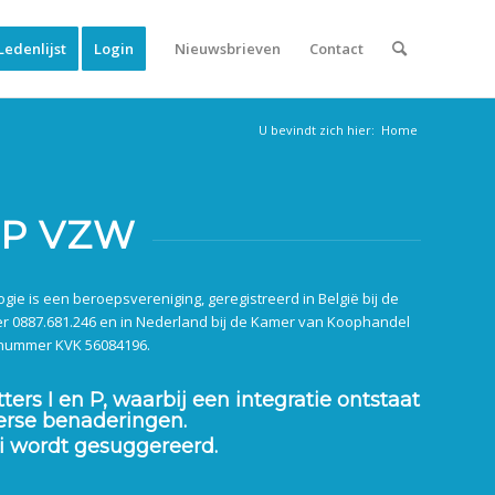
Ledenlijst
Login
Nieuwsbrieven
Contact
U bevindt zich hier:
Home
IP VZW
ie is een beroepsvereniging, geregistreerd in België bij de
0887.681.246 en in Nederland bij de Kamer van Koophandel
nummer KVK 56084196.
ers I en P, waarbij een integratie ontstaat
verse benaderingen.
si wordt gesuggereerd.