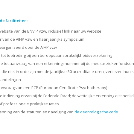
e faciliteiten:
ebsite van de BNVIP vzw, inclusief link naar uw website
r van de AIHP vzw en haar jaarlijks symposium
 georganiseerd door de AIHP vzw
 tot toetreding bij een beroepsaansprakelijkheidsverzekering
e tot aanvraag van een erkenningsnummer bij de meeste ziekenfondsen wa
 die niet in orde zijn met de jaarlijkse 50 accreditatie-uren, verliezen hun 
handelingen
aanvraag van een ECP (European Certificate Psychotherapy)
de indiening ervan bij de Federale Raad; de wettelijke erkenning eist het 
 professionele praktijksituaties
enning van de statuten en navolging van
de deontologische code