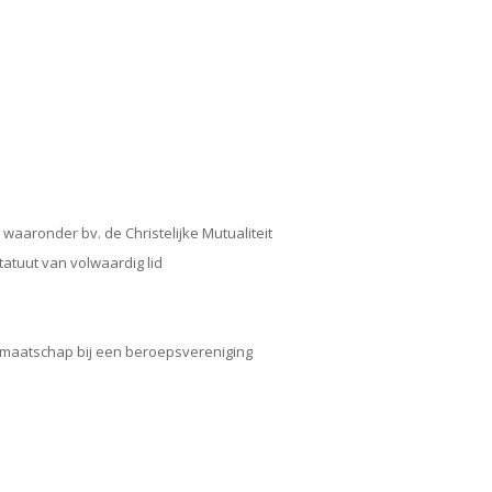
aronder bv. de Christelijke Mutualiteit
statuut van volwaardig lid
lidmaatschap bij een beroepsvereniging