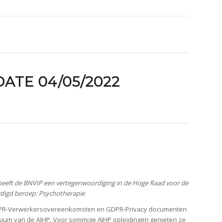
ATE 04/05/2022
heeft de BNVIP een vertegenwoordiging in de Hoge Raad voor de
digd beroep: Psychotherapie
PR-Verwerkersovereenkomsten en GDPR-Privacy documenten
sium van de AIHP. Voor sommige AIHP opleidingen genieten ze