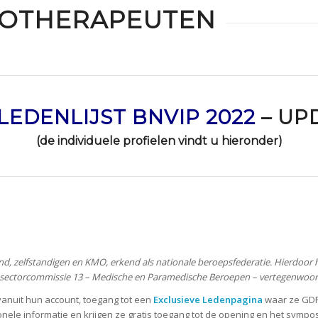
HOTHERAPEUTEN
LEDENLIJST BNVIP 2022
–
UPD
(de individuele profielen vindt u hieronder)
, zelfstandigen en KMO, erkend als nationale beroepsfederatie. Hierdoor 
n sectorcommissie 13 – Medische en Paramedische Beroepen – vertegenwoor
anuit hun account, toegang tot een
Exclusieve Ledenpagina
waar ze GD
ele informatie en krijgen ze gratis toegang tot de opening en het sympo