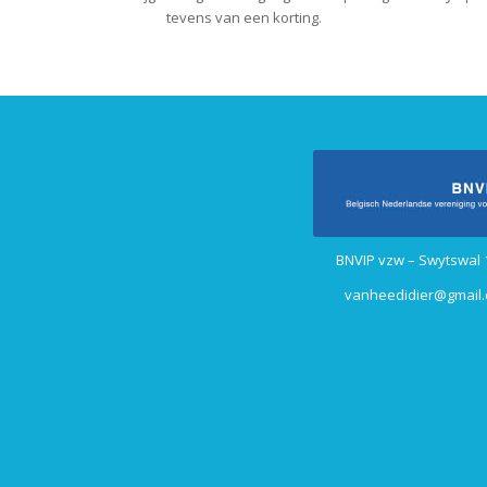
tevens van een korting.
BNVIP vzw – Swytswal 
vanheedidier@gmail