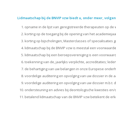
Lidmaatschap bij de BNVIP vzw biedt u, onder meer, volgend
opname in de lijst van geregistreerde therapeuten op de w
korting op de toegang bij de opening van het academiejaa
korting op bijscholingen, Masterclasses of specialisaties
lidmaatschap bij de BNVIP vzw is meestal een voorwaarde
lidmaatschap bij een beroepsvereniging is een voorwaard
toekenning van de, jaarlijks verplichte, accreditaties; leden
de behartiging van uw belangen in onze Europese onder
voordelige auditering en opvolging van uw dossier in de 
voordelige auditering en opvolging van uw dossier m.b.t. 
ondersteuning en advies bij deontologische kwesties en/of
betalend lidmaatschap van de BNVIP vzw betekent de erk