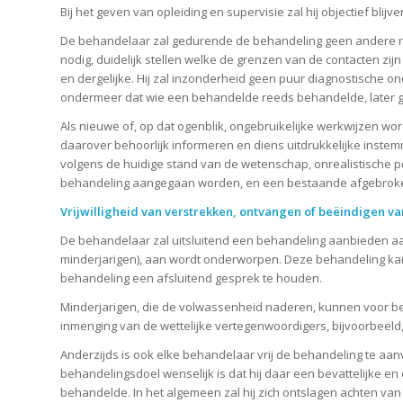
Bij het geven van opleiding en supervisie zal hij objectief blijv
De behandelaar zal gedurende de behandeling geen andere rela
nodig, duidelijk stellen welke de grenzen van de contacten zij
en dergelijke. Hij zal inzonderheid geen puur diagnostische
ondermeer dat wie een behandelde reeds behandelde, later
Als nieuwe of, op dat ogenblik, ongebruikelijke werkwijzen w
daarover behoorlijk informeren en diens uitdrukkelijke instemming
volgens de huidige stand van de wetenschap, onrealistische po
behandeling aangegaan worden, en een bestaande afgebrok
Vrijwilligheid van verstrekken, ontvangen of beëindigen v
De behandelaar zal uitsluitend een behandeling aanbieden aan 
minderjarigen), aan wordt onderworpen. Deze behandeling kan 
behandeling een afsluitend gesprek te houden.
Minderjarigen, die de volwassenheid naderen, kunnen voor be
inmenging van de wettelijke vertegenwoordigers, bijvoorbeeld, 
Anderzijds is ook elke behandelaar vrij de behandeling te aan
behandelingsdoel wenselijk is dat hij daar een bevattelijke en
behandelde. In het algemeen zal hij zich ontslagen achten v