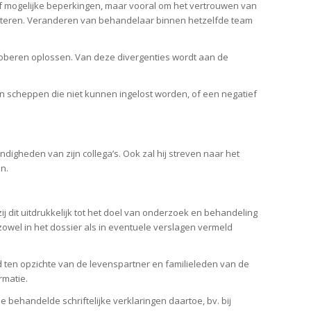
of mogelijke beperkingen, maar vooral om het vertrouwen van
ecteren. Veranderen van behandelaar binnen hetzelfde team
 proberen oplossen. Van deze divergenties wordt aan de
 scheppen die niet kunnen ingelost worden, of een negatief
gheden van zijn collega’s. Ook zal hij streven naar het
n.
j dit uitdrukkelijk tot het doel van onderzoek en behandeling
wel in het dossier als in eventuele verslagen vermeld
ld ten opzichte van de levenspartner en familieleden van de
rmatie.
behandelde schriftelijke verklaringen daartoe, bv. bij