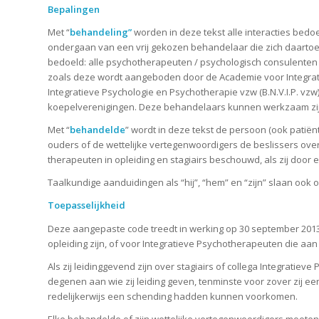
Bepalingen
Met “
behandeling”
worden in deze tekst alle interacties bedo
ondergaan van een vrij gekozen behandelaar die zich daartoe 
bedoeld: alle psychotherapeuten / psychologisch consulenten 
zoals deze wordt aangeboden door de Academie voor Integratie
Integratieve Psychologie en Psychotherapie vzw (B.N.V.I.P. vzw
koepelverenigingen. Deze behandelaars kunnen werkzaam zijn
Met “
behandelde
” wordt in deze tekst de persoon (ook patië
ouders of de wettelijke vertegenwoordigers de beslissers ove
therapeuten in opleiding en stagiairs beschouwd, als zij doo
Taalkundige aanduidingen als “hij”, “hem” en “zijn” slaan oo
Toepasselijkheid
Deze aangepaste code treedt in werking op 30 september 2013.
opleiding zijn, of voor Integratieve Psychotherapeuten die aan
Als zij leidinggevend zijn over stagiairs of collega Integrati
degenen aan wie zij leiding geven, tenminste voor zover zij 
redelijkerwijs een schending hadden kunnen voorkomen.
Elke behandelde of zijn wettelijke vertegenwoordigers moete