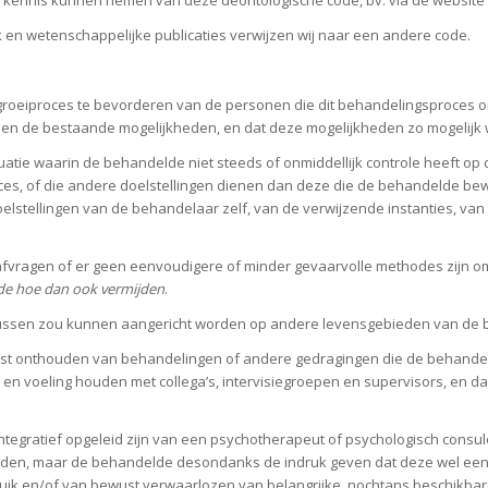
 en wetenschappelijke publicaties verwijzen wij naar een andere code.
ch groeiproces te bevorderen van de personen die dit behandelingsproce
innen de bestaande mogelijkheden, en dat deze mogelijkheden zo mogelijk 
tuatie waarin de behandelde niet steeds of onmiddellijk controle heeft o
roces, of die andere doelstellingen dienen dan deze die de behandelde be
tellingen van de behandelaar zelf, van de verwijzende instanties, van 
vragen of er geen eenvoudigere of minder gevaarvolle methodes zijn om he
de hoe dan ook vermijden
.
ntussen zou kunnen aangericht worden op andere levensgebieden van de b
ust onthouden van behandelingen of andere gedragingen die de behandel
 voeling houden met collega’s, intervisiegroepen en supervisors, en daa
-integratief opgeleid zijn van een psychotherapeut of psychologisch cons
eden, maar de behandelde desondanks de indruk geven dat deze wel een
k en/of van bewust verwaarlozen van belangrijke, nochtans beschikbare,