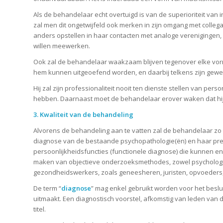
Als de behandelaar echt overtuigd is van de superioriteit van i
zal men dit ongetwijfeld ook merken in zijn omgang met collega
anders opstellen in haar contacten met analoge verenigingen, 
willen meewerken.
Ook zal de behandelaar waakzaam blijven tegenover elke vorm v
hem kunnen uitgeoefend worden, en daarbij telkens zijn gewet
Hij zal zijn professionaliteit nooit ten dienste stellen van p
hebben. Daarnaast moet de behandelaar erover waken dat hij
3. Kwaliteit van de behandeling
Alvorens de behandeling aan te vatten zal de behandelaar zo 
diagnose van de bestaande psychopathologie(ën) en haar pre
persoonlijkheidsfuncties (functionele diagnose) die kunnen 
maken van objectieve onderzoeksmethodes, zowel psychologisc
gezondheidswerkers, zoals geneesheren, juristen, opvoeders,
De term “
diagnose
” mag enkel gebruikt worden voor het besl
uitmaakt. Een diagnostisch voorstel, afkomstig van leden van di
titel.