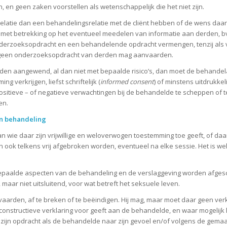
en, en geen zaken voorstellen als wetenschappelijk die het niet zijn.
tie dan een behandelingsrelatie met de cliënt hebben of de wens daartoe
n met betrekking op het eventueel meedelen van informatie aan derden, bv
 onderzoeksopdracht en een behandelende opdracht vermengen, tenzij als
 geen onderzoeksopdracht van derden mag aanvaarden.
orden aangewend, al dan niet met bepaalde risico’s, dan moet de behandel
 verkrijgen, liefst schriftelijk (
informed consent
) of minstens uitdrukke
sitieve – of negatieve verwachtingen bij de behandelde te scheppen of te
en.
an behandeling
wie daar zijn vrijwillige en weloverwogen toestemming toe geeft, of daar
ook telkens vrij afgebroken worden, eventueel na elke sessie. Het is we
paalde aspecten van de behandeling en de verslaggeving worden afgesch
maar niet uitsluitend, voor wat betreft het seksuele leven.
vaarden, af te breken of te beëindigen. Hij mag, maar moet daar geen verk
 constructieve verklaring voor geeft aan de behandelde, en waar mogelijk 
an zijn opdracht als de behandelde naar zijn gevoel en/of volgens de g