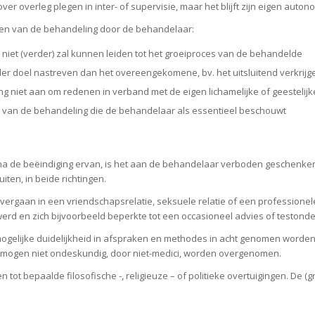
r overleg plegen in inter- of supervisie, maar het blijft zijn eigen auton
gen van de behandeling door de behandelaar:
 niet (verder) zal kunnen leiden tot het groeiproces van de behandelde
er doel nastreven dan het overeengekomene, bv. het uitsluitend verkrijg
 niet aan om redenen in verband met de eigen lichamelijke of geestelijk
 van de behandeling die de behandelaar als essentieel beschouwt
na de beëindiging ervan, is het aan de behandelaar verboden geschenke
ten, in beide richtingen.
vergaan in een vriendschapsrelatie, seksuele relatie of een professione
werd en zich bijvoorbeeld beperkte tot een occasioneel advies of testond
ogelijke duidelijkheid in afspraken en methodes in acht genomen worde
 mogen niet ondeskundig, door niet-medici, worden overgenomen.
ot bepaalde filosofische -, religieuze – of politieke overtuigingen. De (g