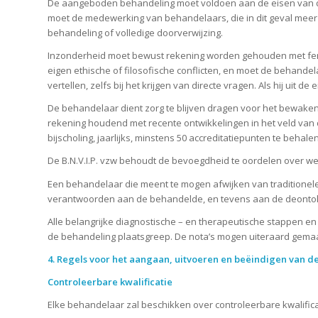
De aangeboden behandeling moet voldoen aan de eisen van d
moet de medewerking van behandelaars, die in dit geval meer 
behandeling of volledige doorverwijzing.
Inzonderheid moet bewust rekening worden gehouden met feno
eigen ethische of filosofische conflicten, en moet de behande
vertellen, zelfs bij het krijgen van directe vragen. Als hij ui
De behandelaar dient zorg te blijven dragen voor het bewaken, 
rekening houdend met recente ontwikkelingen in het veld va
bijscholing, jaarlijks, minstens 50 accreditatiepunten te behal
De B.N.V.I.P. vzw behoudt de bevoegdheid te oordelen over we
Een behandelaar die meent te mogen afwijken van traditionele 
verantwoorden aan de behandelde, en tevens aan de deontologi
Alle belangrijke diagnostische – en therapeutische stappen en
de behandeling plaatsgreep. De nota’s mogen uiteraard gema
4. Regels voor het aangaan, uitvoeren en beëindigen van 
Controleerbare kwalificatie
Elke behandelaar zal beschikken over controleerbare kwalificati