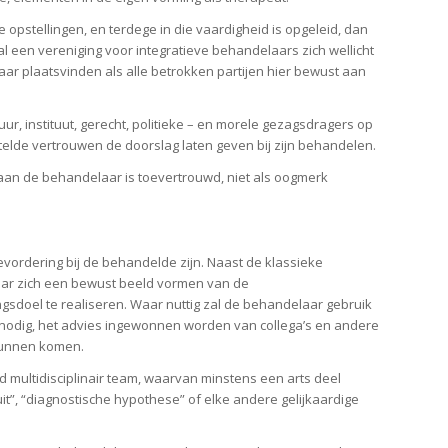
e opstellingen, en terdege in die vaardigheid is opgeleid, dan
al een vereniging voor integratieve behandelaars zich wellicht
aar plaatsvinden als alle betrokken partijen hier bewust aan
r, instituut, gerecht, politieke – en morele gezagsdragers op
elde vertrouwen de doorslag laten geven bij zijn behandelen.
e aan de behandelaar is toevertrouwd, niet als oogmerk
vordering bij de behandelde zijn. Naast de klassieke
aar zich een bewust beeld vormen van de
doel te realiseren. Waar nuttig zal de behandelaar gebruik
 nodig, het advies ingewonnen worden van collega’s en andere
 kunnen komen.
multidisciplinair team, waarvan minstens een arts deel
uit”, “diagnostische hypothese” of elke andere gelijkaardige