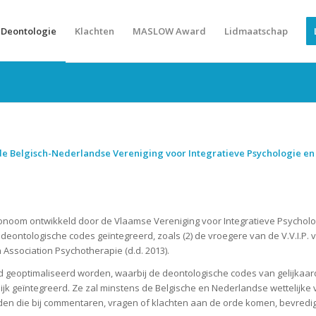
Deontologie
Klachten
MASLOW Award
Lidmaatschap
Belgisch-Nederlandse Vereniging voor Integratieve Psychologie en Ps
utonoom ontwikkeld door de Vlaamse Vereniging voor Integratieve Psycholog
eontologische codes geïntegreerd, zoals (2) de vroegere van de V.V.I.P. vzw
 Association Psychotherapie (d.d. 2013).
t tijd geoptimaliseerd worden, waarbij de deontologische codes van gelijka
 geïntegreerd. Ze zal minstens de Belgische en Nederlandse wettelijke ver
en die bij commentaren, vragen of klachten aan de orde komen, bevredig