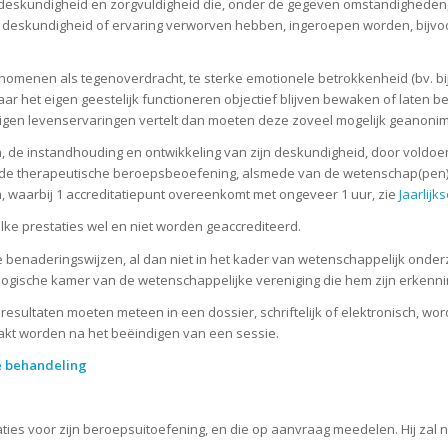
eskundigheid en zorgvuldigheid die, onder de gegeven omstandigheden
deskundigheid of ervaring verworven hebben, ingeroepen worden, bijvoor
menen als tegenoverdracht, te sterke emotionele betrokkenheid (bv. bij
laar het eigen geestelijk functioneren objectief blijven bewaken of laten
t de eigen levenservaringen vertelt dan moeten deze zoveel mogelijk geanon
de instandhouding en ontwikkeling van zijn deskundigheid, door voldoende 
n de therapeutische beroepsbeoefening, alsmede van de wetenschap(pen
en, waarbij 1 accreditatiepunt overeenkomt met ongeveer 1 uur, zie
Jaarlijk
lke prestaties wel en niet worden geaccrediteerd.
benaderingswijzen, al dan niet in het kader van wetenschappelijk onderzoe
sche kamer van de wetenschappelijke vereniging die hem zijn erkenning ve
 resultaten moeten meteen in een dossier, schriftelijk of elektronisch, w
akt worden na het beëindigen van een sessie.
de behandeling
es voor zijn beroepsuitoefening, en die op aanvraag meedelen. Hij zal nooit,