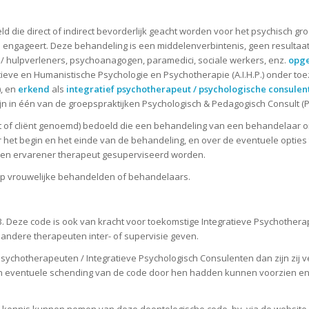
eld die direct of indirect bevorderlijk geacht worden voor het psychisch 
engageert. Deze behandeling is een middelenverbintenis, geen resultaat
/ hulpverleners, psychoanagogen, paramedici, sociale werkers, enz.
opge
ve en Humanistische Psychologie en Psychotherapie (A.I.H.P.) onder toe
), en
erkend
als
integratief psychotherapeut / psychologische consulent
 in één van de groepspraktijken Psychologisch & Pedagogisch Consult (P
nt of cliënt genoemd) bedoeld die een behandeling van een behandelaar on
r het begin en het einde van de behandeling, en over de eventuele optie
r een ervarener therapeut gesuperviseerd worden.
k op vrouwelijke behandelden of behandelaars.
 Deze code is ook van kracht voor toekomstige Integratieve Psychotherap
 andere therapeuten inter- of supervisie geven.
eve Psychotherapeuten / Integratieve Psychologisch Consulenten dan zijn zi
een eventuele schending van de code door hen hadden kunnen voorzien en
n kennis kunnen nemen van deze deontologische code, bv. via de website