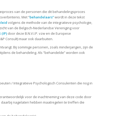
groeiproces van de personen die dit behandelingsproces
sverbintenis. Met “
behandelaars”
wordt in deze tekst
leid
volgens de methode van de integratieve psychologie,
zicht van de Belgisch-Nederlandse Vereniging voor
 (IP)
door deze B.N.V.I.P. vzw en de Europese
&P Consult) maar ook daarbuiten.
tvangt. Bij sommige personen, zoals minderjarigen, zijn de
s tijdens de behandeling. Als “behandelde” worden ook
euten / Integratieve Psychologisch Consulenten die nog in
j verantwoordelijk voor de inachtneming van deze code door
 daarbij nagelaten hebben maatregelen te treffen die
 van de behandelaar(s).