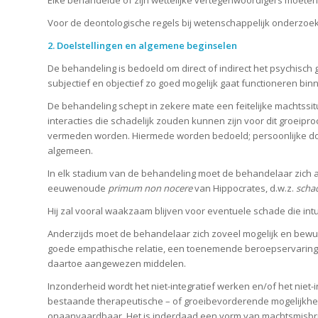
Voor de deontologische regels bij wetenschappelijk onderzoek
2. Doelstellingen en algemene beginselen
De behandeling is bedoeld om direct of indirect het psychis
subjectief en objectief zo goed mogelijk gaat functioneren b
De behandeling schept in zekere mate een feitelijke machtssi
interacties die schadelijk zouden kunnen zijn voor dit groeip
vermeden worden. Hiermede worden bedoeld; persoonlijke doels
algemeen.
In elk stadium van de behandeling moet de behandelaar zich af
eeuwenoude
primum non nocere
van Hippocrates, d.w.z.
scha
Hij zal vooral waakzaam blijven voor eventuele schade die i
Anderzijds moet de behandelaar zich zoveel mogelijk en bew
goede empathische relatie, een toenemende beroepservaring en
daartoe aangewezen middelen.
Inzonderheid wordt het niet-integratief werken en/of het niet
bestaande therapeutische – of groeibevorderende mogelijkh
onaanvaardbaar. Het is inderdaad een vorm van machtsmisbrui