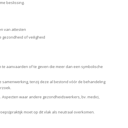
ome beslissing.
en van attesten
e gezondheid of veiligheid
n te aanvaarden of te geven die meer dan een symbolische
le samenwerking, tenzij deze al bestond vóór de behandeling
erzoek.
n. Aspecten waar andere gezondheidswerkers, bv. medici,
roeps)praktijk moet op dit vlak als neutraal overkomen.