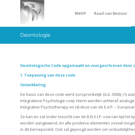
BNVIP
Raad van Bestuur
Deontologie
Deontologische Code opgemaakt en voorgeschreven door de 
1. Toepassing van deze code
Ontwikkeling
De basis van deze code werd oorspronkelijk (d.d. 2006): (1) a
Integratieve Psychologie vzw). Hierin werden achteraf analoge d
Integrative Psychotherapy en (4) deze van de E.A.P. – European
Ze kan en zal onder toezicht van de B.N.V.I.P. vzw van tijd to
worden aangewend, en alle positieve elementen zoveel mogelijk
in dit beroepsveld. Ook zal gepoogd worden om onduidelijkhed