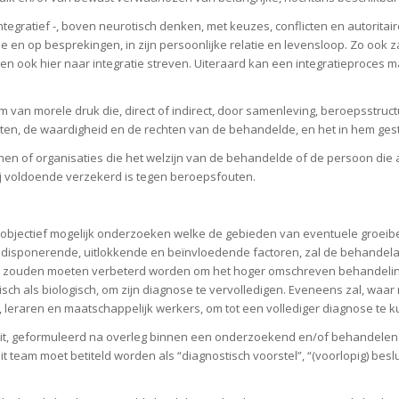
ntegratief -, boven neurotisch denken, met keuzes, conflicten en autoritair
e en op besprekingen, in zijn persoonlijke relatie en levensloop. Zo ook z
en ook hier naar integratie streven. Uiteraard kan een integratieproces m
an morele druk die, direct of indirect, door samenleving, beroepsstructuu
en, de waardigheid en de rechten van de behandelde, en het in hem gest
ersonen of organisaties die het welzijn van de behandelde of de persoon di
 voldoende verzekerd is tegen beroepsfouten.
objectief mogelijk onderzoeken welke de gebieden van eventuele groeibe
disponerende, uitlokkende en beïnvloedende factoren, zal de behandel
en zouden moeten verbeterd worden om het hoger omschreven behandelings
h als biologisch, om zijn diagnose te vervolledigen. Eveneens zal, waar
 leraren en maatschappelijk werkers, om tot een vollediger diagnose te
uit, geformuleerd na overleg binnen een onderzoekend en/of behandelend 
t team moet betiteld worden als “diagnostisch voorstel”, “(voorlopig) besl