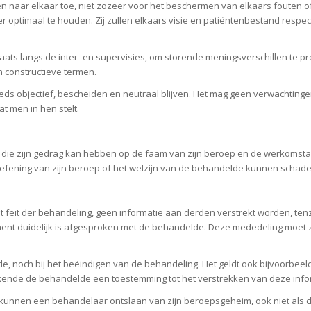
n naar elkaar toe, niet zozeer voor het beschermen van elkaars fouten 
 optimaal te houden. Zij zullen elkaars visie en patiëntenbestand resp
plaats langs de inter- en supervisies, om storende meningsverschillen te
 constructieve termen.
 objectief, bescheiden en neutraal blijven. Het mag geen verwachtingen
t men in hen stelt.
ie zijn gedrag kan hebben op de faam van zijn beroep en de werkomstandi
oefening van zijn beroep of het welzijn van de behandelde kunnen schade
 feit der behandeling, geen informatie aan derden verstrekt worden, tenzi
ent duidelijk is afgesproken met de behandelde. Deze mededeling moet zo
de, noch bij het beëindigen van de behandeling. Het geldt ook bijvoorbee
ekende de behandelde een toestemming tot het verstrekken van deze info
kunnen een behandelaar ontslaan van zijn beroepsgeheim, ook niet als de 