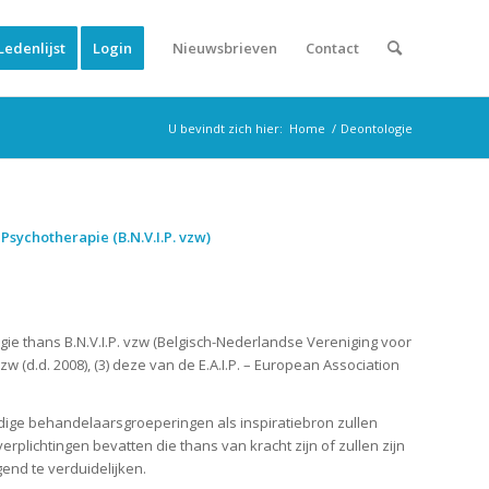
Ledenlijst
Login
Nieuwsbrieven
Contact
U bevindt zich hier:
Home
/
Deontologie
ychotherapie (B.N.V.I.P. vzw)
ie thans B.N.V.I.P. vzw (Belgisch-Nederlandse Vereniging voor
 (d.d. 2008), (3) deze van de E.A.I.P. – European Association
ardige behandelaarsgroeperingen als inspiratiebron zullen
plichtingen bevatten die thans van kracht zijn of zullen zijn
end te verduidelijken.