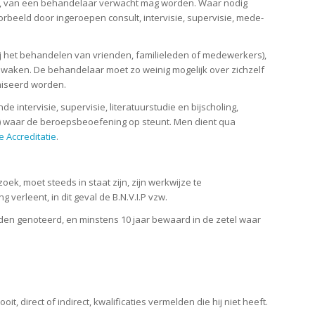
, van een behandelaar verwacht mag worden. Waar nodig
beeld door ingeroepen consult, intervisie, supervisie, mede-
 het behandelen van vrienden, familieleden of medewerkers),
 bewaken. De behandelaar moet zo weinig mogelijk over zichzelf
imiseerd worden.
intervisie, supervisie, literatuurstudie en bijscholing,
) waar de beroepsbeoefening op steunt. Men dient qua
se Accreditatie
.
k, moet steeds in staat zijn, zijn werkwijze te
rleent, in dit geval de B.N.V.I.P vzw.
orden genoteerd, en minstens 10 jaar bewaard in de zetel waar
 direct of indirect, kwalificaties vermelden die hij niet heeft.