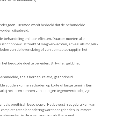
s ondergaan. Hiermee wordt bedoeld dat de behandelde
worden uitgebreid.
p de behandeling en haar effecten. Daarom moeten alle
wust of onbewust zoekt of mag verwachten, zoveel als mogelijk
leden van de levenskring of van de maatschappij in het
t beoogde doel te bereiden. Bij twijfel, geldt het
ehandelde, zoals beroep, relatie, gezondheid.
de zouden kunnen schaden op korte of lange termijn. Een
rbij het leren kennen van de eigen tegenoverdracht, zijn
ulent als onethisch beschouwd. Het bewust niet gebruiken van
 complete totaalbenadering wordt aangeboden, is immers
 elementen in de eigen vorming als therapeut.