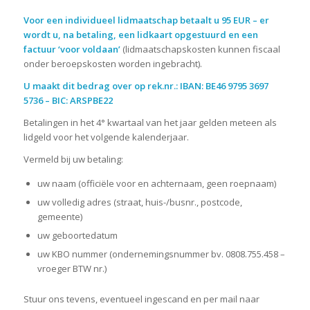
Voor een individueel lidmaatschap betaalt u
95 EUR – er
wordt u, na betaling, een lidkaart opgestuurd en een
factuur ‘voor voldaan’
(lidmaatschapskosten kunnen fiscaal
onder beroepskosten worden ingebracht).
U maakt dit bedrag over op rek.nr.:
IBAN: BE46 9795 3697
5736 – BIC: ARSPBE22
Betalingen in het 4° kwartaal van het jaar gelden meteen als
lidgeld voor het volgende kalenderjaar.
Vermeld bij uw betaling:
uw naam (officiële voor en achternaam, geen roepnaam)
uw volledig adres (straat, huis-/busnr., postcode,
gemeente)
uw geboortedatum
uw KBO nummer (ondernemingsnummer bv. 0808.755.458 –
vroeger BTW nr.)
Stuur ons tevens, eventueel ingescand en per mail naar