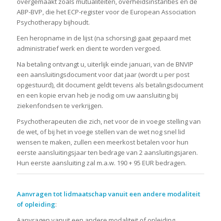
overgemaakt zoals mutualiteiten, overheidsinstanties en de
ABP-BVP, die het ECP-register voor de European Association
Psychotherapy bijhoudt.
Een heropname in de lijst (na schorsing) gaat gepaard met
administratief werk en dient te worden vergoed.
Na betaling ontvangt u, uiterlijk einde januari, van de BNVIP
een aansluitingsdocument voor dat jaar (wordt u per post
opgestuurd), dit document geldt tevens als betalingsdocument
en een kopie ervan heb je nodig om uw aansluiting bij
ziekenfondsen te verkrijgen.
Psychotherapeuten die zich, net voor de in voege stelling van
de wet, of bij het in voege stellen van de wet nog snel lid
wensen te maken, zullen een meerkost betalen voor hun
eerste aansluitingsjaar ten bedrage van 2 aansluitingsjaren.
Hun eerste aansluiting zal m.a.w. 190 + 95 EUR bedragen.
Aanvragen tot lidmaatschap vanuit een andere modaliteit
of opleiding
:
Aanvragen vanuit een andere modaliteit of opleiding,