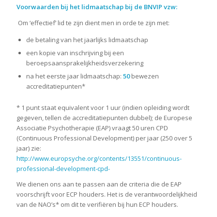
Voorwaarden bij het lidmaatschap bij de BNVIP vzw:
Om ‘effectief’ lid te zijn dient men in orde te zijn met:
de betaling van het jaarlijks lidmaatschap
een kopie van inschrijving bij een
beroepsaansprakelijkheidsverzekering
na het eerste jaar lidmaatschap:
50
bewezen
accreditatiepunten*
* 1 punt staat equivalent voor 1 uur (indien opleiding wordt
gegeven, tellen de accreditatiepunten dubbel); de Europese
Associatie Psychotherapie (EAP) vraagt 50 uren CPD
(Continuous Professional Development) per jaar (250 over 5
jaar) zie:
http://www.europsyche.org/contents/13551/continuous-
professional-development-cpd-
We dienen ons aan te passen aan de criteria die de EAP
voorschrijft voor ECP houders. Het is de verantwoordelijkheid
van de NAO’s* om dit te verifiëren bij hun ECP houders.