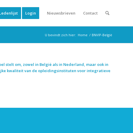
Ledenlijst
Login
Nieuwsbrieven
Contact
U bevindt zich hier:
Home
/
BNVIP-België
l stelt om, zowel in België als in Nederland, maar ook in
ke kwaliteit van de opleidingsinstituten voor integratieve