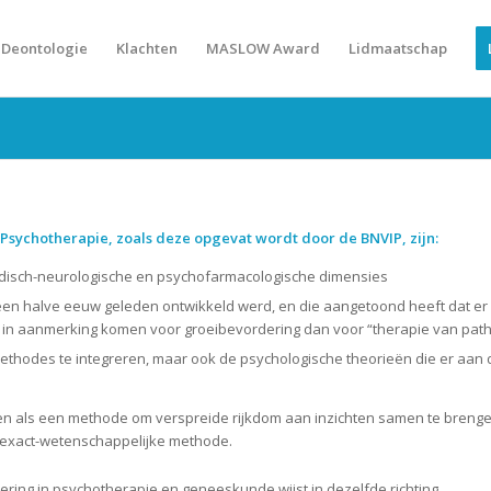
Deontologie
Klachten
MASLOW Award
Lidmaatschap
Psychotherapie, zoals deze opgevat wordt door de BNVIP, zijn:
disch-neurologische en psychofarmacologische dimensies
een halve eeuw geleden ontwikkeld werd, en die aangetoond heeft dat e
er in aanmerking komen voor groeibevordering dan voor “therapie van pat
thodes te integreren, maar ook de psychologische theorieën die er aan d
zien als een methode om verspreide rijkdom aan inzichten samen te bren
 exact-wetenschappelijke methode.
ing in psychotherapie en geneeskunde wijst in dezelfde richting.