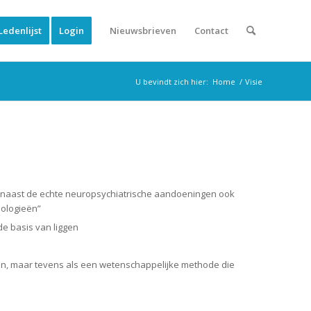
Ledenlijst
Login
Nieuwsbrieven
Contact
U bevindt zich hier:
Home
/
Visie
r naast de echte neuropsychiatrische aandoeningen ook
hologieën”
e basis van liggen
gen, maar tevens als een wetenschappelijke methode die