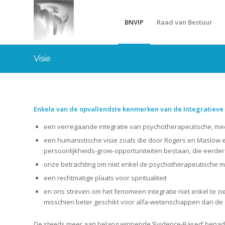
BNVIP
Raad van Bestuur
Visie
Enkele van de opvallendste kenmerken van de Integratieve 
een verregaande integratie van psychotherapeutische, me
een humanistische visie zoals die door Rogers en Maslow 
persoonlijkheids-groei-opportuniteiten bestaan, die eerd
onze betrachting om niet enkel de psychotherapeutische me
een rechtmatige plaats voor spiritualiteit
en ons streven om het fenomeen integratie niet enkel te 
misschien beter geschikt voor alfa-wetenschappen dan de
De steeds meer aan belang winnende ‘Evidence-Based’ benader